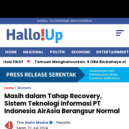
SCROLL TO CONTINUE WITH CONTENT
HOME
NASIONAL
POLITIK
EKONOMI
ENTERTAINMENT
ktif
Temuan Menghancurkan: 9 OBA Berbahaya oleh BPOM
/
Home
Ekonomi
Masih dalam Tahap Recovery,
Sistem Teknologi Informasi PT
Indonesia AirAsia Berangsur Normal
Tim Hallo Media
- Pewarta
Senin, 22 Juli 2024