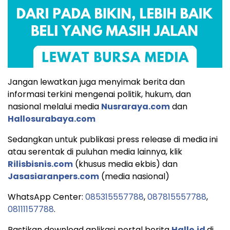
Jangan lewatkan juga menyimak berita dan
informasi terkini mengenai politik, hukum, dan
nasional melalui media
Nusraraya.com
dan
Hallosurabaya.com
Sedangkan untuk publikasi press release di media ini
atau serentak di puluhan media lainnya, klik
Rilisbisnis.com
(khusus media ekbis) dan
Jasasiaranpers.com
(media nasional)
WhatsApp Center:
085315557788
,
087815557788
,
08111157788
.
Pastikan download aplikasi portal berita
Hallo.id
di