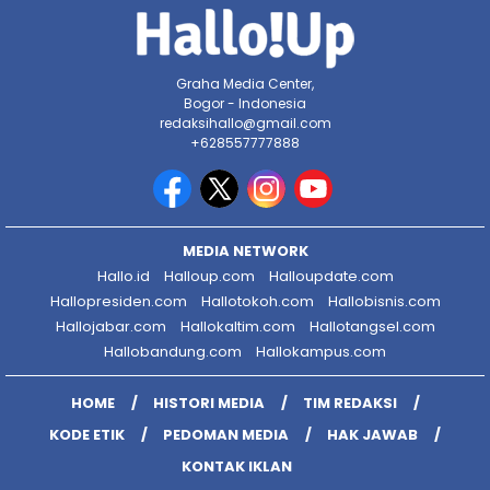
Graha Media Center,
Bogor - Indonesia
redaksihallo@gmail.com
+628557777888
MEDIA NETWORK
Hallo.id
Halloup.com
Halloupdate.com
Hallopresiden.com
Hallotokoh.com
Hallobisnis.com
Hallojabar.com
Hallokaltim.com
Hallotangsel.com
Hallobandung.com
Hallokampus.com
HOME
HISTORI MEDIA
TIM REDAKSI
KODE ETIK
PEDOMAN MEDIA
HAK JAWAB
KONTAK IKLAN