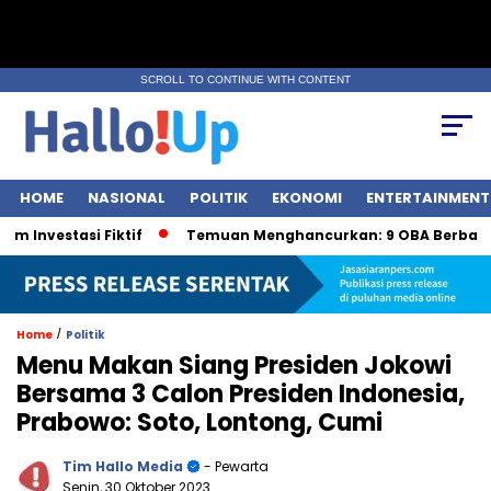
SCROLL TO CONTINUE WITH CONTENT
HOME
NASIONAL
POLITIK
EKONOMI
ENTERTAINMENT
estasi Fiktif
Temuan Menghancurkan: 9 OBA Berbahaya o
/
Home
Politik
Menu Makan Siang Presiden Jokowi
Bersama 3 Calon Presiden Indonesia,
Prabowo: Soto, Lontong, Cumi
Tim Hallo Media
- Pewarta
Senin, 30 Oktober 2023