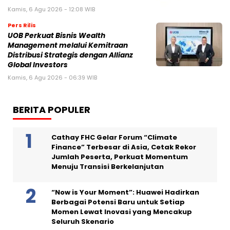
Kamis, 6 Agu 2026 - 12:08 WIB
Pers Rilis
UOB Perkuat Bisnis Wealth
Management melalui Kemitraan
Distribusi Strategis dengan Allianz
Global Investors
Kamis, 6 Agu 2026 - 06:39 WIB
BERITA POPULER
Cathay FHC Gelar Forum “Climate
Finance” Terbesar di Asia, Cetak Rekor
Jumlah Peserta, Perkuat Momentum
Menuju Transisi Berkelanjutan
“Now is Your Moment”: Huawei Hadirkan
Berbagai Potensi Baru untuk Setiap
Momen Lewat Inovasi yang Mencakup
Seluruh Skenario