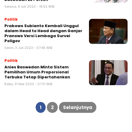
Selasa, 4 Juli 2023 - 16:52 WIB
Politik
Prabowo Subianto Kembali Unggul
dalam Head to Head dengan Ganjar
Pranowo Versi Lembaga Survei
Poligov
Senin, 3 Juli 2023 - 07:45 WIB
Politik
Anies Baswedan Minta Sistem
Pemilihan Umum Proporsional
Terbuka Tetap Dipertahankan
Rabu, 31 Mei 2023 - 07:31 WIB
Paginasi
pos
1
2
Selanjutnya