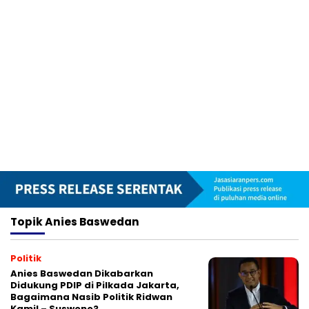
Topik
Anies Baswedan
Politik
Anies Baswedan Dikabarkan
Didukung PDIP di Pilkada Jakarta,
Bagaimana Nasib Politik Ridwan
Kamil – Suswono?