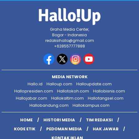
Graha Media Center,
Bogor - Indonesia
redaksihallo@gmail.com
+628557777888
MEDIA NETWORK
Hallo.id
Halloup.com
Halloupdate.com
Hallopresiden.com
Hallotokoh.com
Hallobisnis.com
Hallojabar.com
Hallokaltim.com
Hallotangsel.com
Hallobandung.com
Hallokampus.com
HOME
HISTORI MEDIA
TIM REDAKSI
KODE ETIK
PEDOMAN MEDIA
HAK JAWAB
KONTAK IKLAN