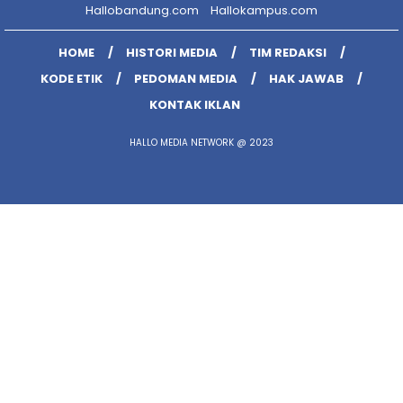
Hallobandung.com
Hallokampus.com
HOME
HISTORI MEDIA
TIM REDAKSI
KODE ETIK
PEDOMAN MEDIA
HAK JAWAB
KONTAK IKLAN
HALLO MEDIA NETWORK @ 2023