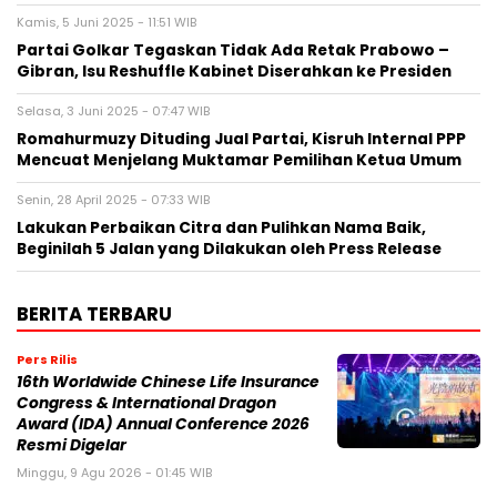
Kamis, 5 Juni 2025 - 11:51 WIB
Partai Golkar Tegaskan Tidak Ada Retak Prabowo –
Gibran, Isu Reshuffle Kabinet Diserahkan ke Presiden
Selasa, 3 Juni 2025 - 07:47 WIB
Romahurmuzy Dituding Jual Partai, Kisruh Internal PPP
Mencuat Menjelang Muktamar Pemilihan Ketua Umum
Senin, 28 April 2025 - 07:33 WIB
Lakukan Perbaikan Citra dan Pulihkan Nama Baik,
Beginilah 5 Jalan yang Dilakukan oleh Press Release
BERITA TERBARU
Pers Rilis
16th Worldwide Chinese Life Insurance
Congress & International Dragon
Award (IDA) Annual Conference 2026
Resmi Digelar
Minggu, 9 Agu 2026 - 01:45 WIB