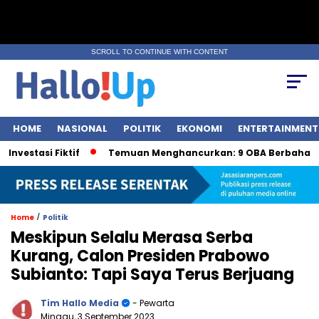
SCROLL TO CONTINUE WITH CONTENT
HOME
NASIONAL
POLITIK
EKONOMI
ENTERTAINMENT
si Fiktif
Temuan Menghancurkan: 9 OBA Berbahaya oleh
/
Home
Politik
Meskipun Selalu Merasa Serba
Kurang, Calon Presiden Prabowo
Subianto: Tapi Saya Terus Berjuang
Tim Hallo Media
- Pewarta
Minggu, 3 September 2023