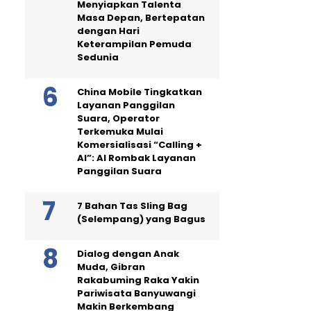
Menyiapkan Talenta
Masa Depan, Bertepatan
dengan Hari
Keterampilan Pemuda
Sedunia
China Mobile Tingkatkan
Layanan Panggilan
Suara, Operator
Terkemuka Mulai
Komersialisasi “Calling +
AI”: AI Rombak Layanan
Panggilan Suara
7 Bahan Tas Sling Bag
(Selempang) yang Bagus
Dialog dengan Anak
Muda, Gibran
Rakabuming Raka Yakin
Pariwisata Banyuwangi
Makin Berkembang