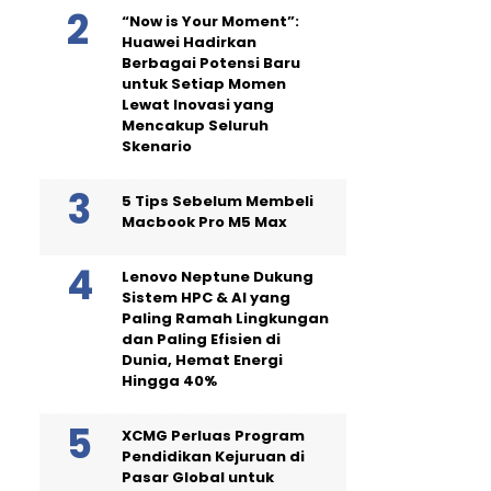
“Now is Your Moment”:
Huawei Hadirkan
Berbagai Potensi Baru
untuk Setiap Momen
Lewat Inovasi yang
Mencakup Seluruh
Skenario
5 Tips Sebelum Membeli
Macbook Pro M5 Max
Lenovo Neptune Dukung
Sistem HPC & AI yang
Paling Ramah Lingkungan
dan Paling Efisien di
Dunia, Hemat Energi
Hingga 40%
XCMG Perluas Program
Pendidikan Kejuruan di
Pasar Global untuk