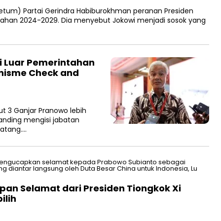
um) Partai Gerindra Habiburokhman peranan Presiden
ntahan 2024-2029. Dia menyebut Jokowi menjadi sosok yang
di Luar Pemerintahan
nisme Check and
t 3 Ganjar Pranowo lebih
anding mengisi jabatan
atang….
an Selamat dari Presiden Tiongkok Xi
ilih