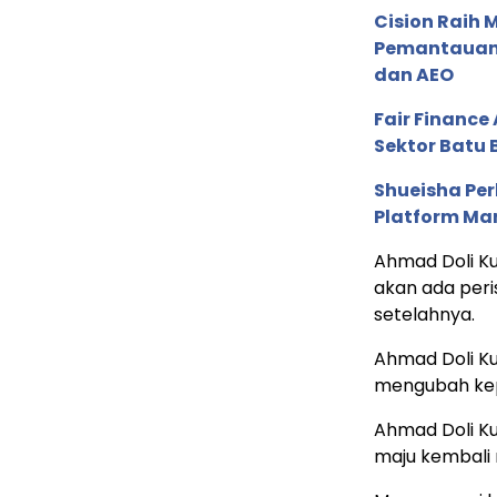
Cision Raih
Pemantauan d
dan AEO
Fair Financ
Sektor Batu 
Shueisha Pe
Platform Ma
Ahmad Doli K
akan ada peri
setelahnya.
Ahmad Doli Ku
mengubah kepu
Ahmad Doli Ku
maju kembali 