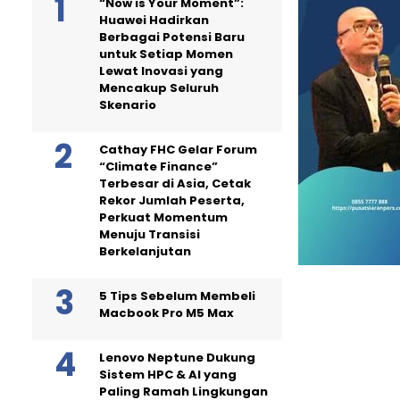
“Now is Your Moment”:
Huawei Hadirkan
Berbagai Potensi Baru
untuk Setiap Momen
Lewat Inovasi yang
Mencakup Seluruh
Skenario
Cathay FHC Gelar Forum
“Climate Finance”
Terbesar di Asia, Cetak
Rekor Jumlah Peserta,
Perkuat Momentum
Menuju Transisi
Berkelanjutan
5 Tips Sebelum Membeli
Macbook Pro M5 Max
Lenovo Neptune Dukung
Sistem HPC & AI yang
Paling Ramah Lingkungan