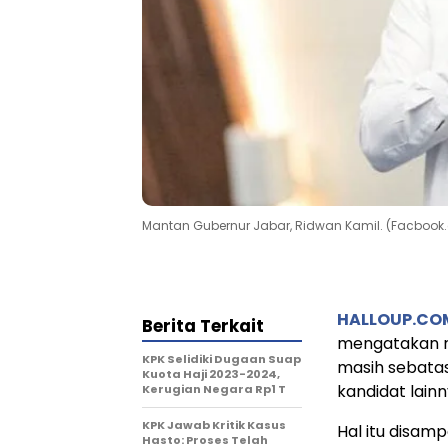
Mantan Gubernur Jabar, Ridwan Kamil. (Facboo
HALLOUP.CO
Berita Terkait
mengatakan n
KPK Selidiki Dugaan Suap
masih sebatas
Kuota Haji 2023-2024,
kandidat lainn
Kerugian Negara Rp1 T
KPK Jawab Kritik Kasus
Hal itu disa
Hasto: Proses Telah