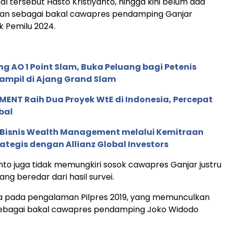
l tersebut Hasto Kristiyanto, hingga kini belum ada
kan sebagai bakal cawapres pendamping Ganjar
 Pemilu 2024.
g AO 1 Point Slam, Buka Peluang bagi Petenis
ampil di Ajang Grand Slam
ENT Raih Dua Proyek WtE di Indonesia, Percepat
bal
 Bisnis Wealth Management melalui Kemitraan
rategis dengan Allianz Global Investors
anto juga tidak memungkiri sosok cawapres Ganjar justru
ang beredar dari hasil survei.
ca pada pengalaman Pilpres 2019, yang memunculkan
sebagai bakal cawapres pendamping Joko Widodo