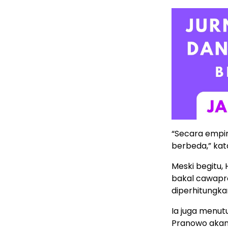
“Secara empi
berbeda,” kata
Meski begitu
bakal cawapre
diperhitungka
Ia juga menu
Pranowo akan