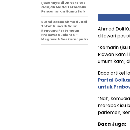
Ijazahnya di Universitas
Gadjah Mada Termasuk
Pencemaran Nama Baik
Sufmi Dasco Ahmad Jadi
Tokoh Kunci di Balik
Ahmad Doli Ku
Rencana Pertemuan
Prabowo Subianto –
ditawari posi
Megawati Soekarnoputri
“Kemarin (isu
Ridwan Kamil 
umum kami, di
Baca artikel la
Partai Golka
untuk Prabo
“Nah, kemudia
merebak isu b
parlemen, Sen
Baca Juga: