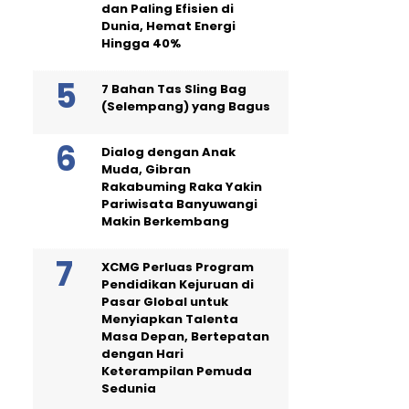
dan Paling Efisien di
Dunia, Hemat Energi
Hingga 40%
7 Bahan Tas Sling Bag
(Selempang) yang Bagus
Dialog dengan Anak
Muda, Gibran
Rakabuming Raka Yakin
Pariwisata Banyuwangi
Makin Berkembang
XCMG Perluas Program
Pendidikan Kejuruan di
Pasar Global untuk
Menyiapkan Talenta
Masa Depan, Bertepatan
dengan Hari
Keterampilan Pemuda
Sedunia