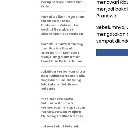
menawari Rid
Teruji, Masyarakat Kian
Kritis
menjadi bakal
Pranowo.
Partai Golkar Tegaskan
Tidak Ada Retak
Prabowo – Gibran, Isu
Sebelumnya, 
Reshuffle Kabinet
mengatakan m
Diserahkan ke Presiden
sempat diund
Romahurmuzy Dituding
Jual Partai, Kisruh
Internal PPP Mencuat
Menjelang Muktamar
Pemilihan Ketua Umum
Lakukan Perbaikan Citra
dan Pulihkan Nama Baik,
Beginilah 5 Jalan yang
Dilakukan oleh Press
Release
Presiden Prabowo
Subianto Hormati
Pernyataan Sikap Forum
Purnawirawan Prajurit
TNI yang Usulkan 8 Poin
Jokowi Sebut Polemik