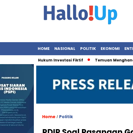
HOME
NASIONAL
POLITIK
EKONOMI
ENT
enegakan Hukum Investasi Fiktif
Temuan Menghancurkan: 
Home
Politik
/
PDIP Soal Pasangan G