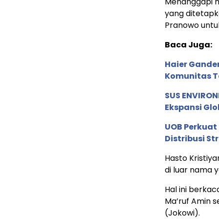
Menanggapi ha
yang ditetap
Pranowo untuk
Baca Juga:
Haier Ganden
Komunitas T
SUS ENVIRONM
Ekspansi Glo
UOB Perkuat
Distribusi St
Hasto Kristiy
di luar nama y
Hal ini berka
Ma’ruf Amin 
(Jokowi).