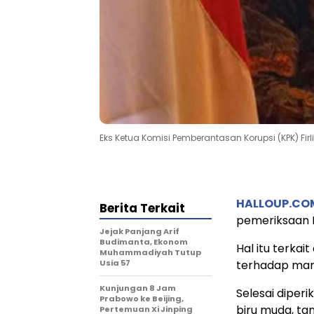
Eks Ketua Komisi Pemberantasan Korupsi (KPK) Firli
HALLOUP.CO
Berita Terkait
pemeriksaan 
Jejak Panjang Arif
Budimanta, Ekonom
Hal itu terka
Muhammadiyah Tutup
Usia 57
terhadap mant
Kunjungan 8 Jam
Selesai diper
Prabowo ke Beijing,
biru muda, ta
Pertemuan Xi Jinping