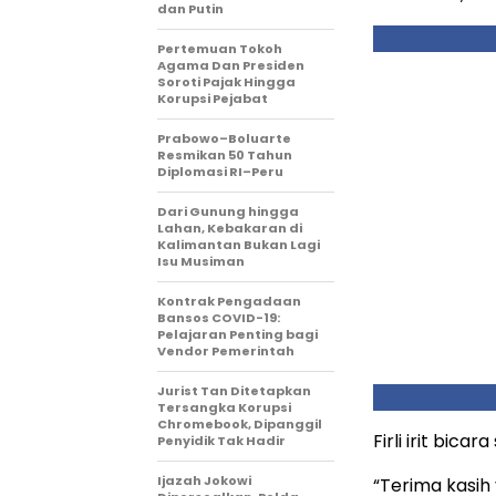
dan Putin
Pertemuan Tokoh
Agama Dan Presiden
Soroti Pajak Hingga
Korupsi Pejabat
Prabowo–Boluarte
Resmikan 50 Tahun
Diplomasi RI–Peru
Dari Gunung hingga
Lahan, Kebakaran di
Kalimantan Bukan Lagi
Isu Musiman
Kontrak Pengadaan
Bansos COVID-19:
Pelajaran Penting bagi
Vendor Pemerintah
Jurist Tan Ditetapkan
Tersangka Korupsi
Chromebook, Dipanggil
Firli irit bica
Penyidik Tak Hadir
Ijazah Jokowi
“Terima kasih 