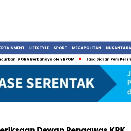
ERTAINMENT
LIFESTYLE
SPORT
MEGAPOLITAN
NUSANTAR
9 OBA Berbahaya oleh BPOM
Jasa Siaran Pers Persriliscom 
meriksaan Dewan Pengawas KPK,