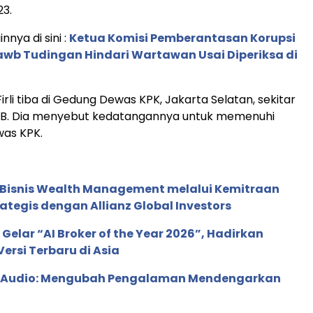
3.
innya di sini :
Ketua Komisi Pemberantasan Korupsi
 Jawb Tudingan Hindari Wartawan Usai Diperiksa di
rli tiba di Gedung Dewas KPK, Jakarta Selatan, sekitar
WIB. Dia menyebut kedatangannya untuk memenuhi
was KPK.
 Bisnis Wealth Management melalui Kemitraan
rategis dengan Allianz Global Investors
 Gelar “AI Broker of the Year 2026”, Hadirkan
ersi Terbaru di Asia
c Audio: Mengubah Pengalaman Mendengarkan