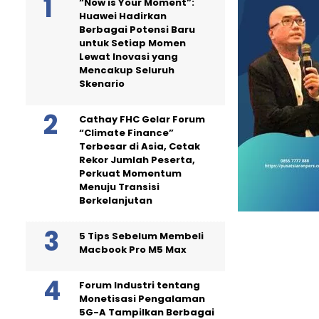
“Now is Your Moment”:
Huawei Hadirkan
Berbagai Potensi Baru
untuk Setiap Momen
Lewat Inovasi yang
Mencakup Seluruh
Skenario
Cathay FHC Gelar Forum
“Climate Finance”
Terbesar di Asia, Cetak
Rekor Jumlah Peserta,
Perkuat Momentum
Menuju Transisi
Berkelanjutan
5 Tips Sebelum Membeli
Macbook Pro M5 Max
Forum Industri tentang
Monetisasi Pengalaman
5G-A Tampilkan Berbagai