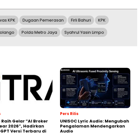
was KPK
Dugaan Pemerasan
Firli Bahuri
KPK
olango
Polda Metro Jaya
Syahrul Yasin Limpo
s
Pers Rilis
 Raih Gelar “AI Broker
UNISOC Lyric Audio: Mengubah
Year 2026”, Hadirkan
Pengalaman Mendengarkan
GPT Versi Terbaru di
Audio