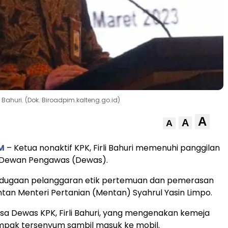
 Bahuri. (Dok. Biroadpim.kalteng.go.id)
A
A
A
M
– Ketua nonaktif KPK, Firli Bahuri memenuhi panggilan
Dewan Pengawas (Dewas).
it dugaan pelanggaran etik pertemuan dan pemerasan
an Menteri Pertanian (Mentan) Syahrul Yasin Limpo.
iksa Dewas KPK, Firli Bahuri, yang mengenakan kemeja
mpak tersenyum sambil masuk ke mobil.