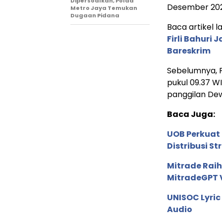
Dipersoalkan, Polda
Desember 202
Metro Jaya Temukan
Dugaan Pidana
Baca artikel la
Firli Bahuri
Bareskrim
Sebelumnya, Fi
pukul 09.37 
panggilan De
Baca Juga:
UOB Perkuat
Distribusi St
Mitrade Raih
MitradeGPT V
UNISOC Lyri
Audio