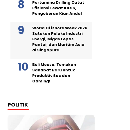
Pertamina Drilling Catat
Efisiensi Lewat IDESS,
Pengeboran Kian Andal
World Offshore Week 2026
Satukan Pelaku Industri
Energi, Migas Lepas
Pantai, dan Maritim Asia
di Singapura
Beli Mouse: Temukan
Sahabat Baru untuk
Produktivitas dan
Gaming!
POLITIK