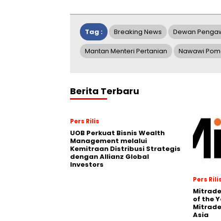
Tag :
Breaking News
Dewan Penga
Mantan Menteri Pertanian
Nawawi Pom
Berita Terbaru
Pers Rilis
UOB Perkuat Bisnis Wealth
Management melalui
Kemitraan Distribusi Strategis
dengan Allianz Global
Investors
Pers Rili
Mitrade
of the 
Mitrade
Asia