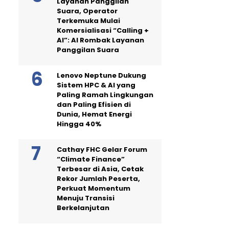
Layanan Panggilan
Suara, Operator
Terkemuka Mulai
Komersialisasi “Calling +
AI”: AI Rombak Layanan
Panggilan Suara
Lenovo Neptune Dukung
Sistem HPC & AI yang
Paling Ramah Lingkungan
dan Paling Efisien di
Dunia, Hemat Energi
Hingga 40%
Cathay FHC Gelar Forum
“Climate Finance”
Terbesar di Asia, Cetak
Rekor Jumlah Peserta,
Perkuat Momentum
Menuju Transisi
Berkelanjutan