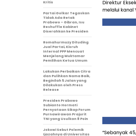
Direktur Ekse
Kritis
melalui kanal Y
Partai Golkar Tegaskan
Tidak Ada Retak
Prabowo – Gibran, Isu
Reshuffle Kabinet
Diserahkan ke Presiden
Romahurmuzy Dituding
Jual Partai, Kisruh
Internal PPP Mencuat
Menjelang Muktamar
Pemilihan Ketua Umum
Lakukan Perbaikan Citra
dan Pulihkan Nama Baik,
Beginilah 5 Jalan yang
Dilakukan oleh Press
Release
Presiden Prabowo
Subianto Hormati
Pernyataan Sikap Forum
Purnawirawan Prajurit
TNI yang Usulkan 8 Poin
Jokowi Sebut Polemik
“Sebanyak 45
Ijazahnya di Universitas