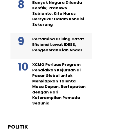
Banyak Negara Dilanda
Konflik, Prabowo
Subianto: Kita Harus
Bersyukur Dalam Kondisi
Sekarang
Pertamina Drilling Catat
Efisiensi Lewat IDESS,
Pengeboran Kian Andal
XCMG Perluas Program
Pendidikan Kejuruan di
Pasar Global untuk
Menyiapkan Talenta
Masa Depan, Bertepatan
dengan Hari
Keterampilan Pemuda
Sedunia
POLITIK