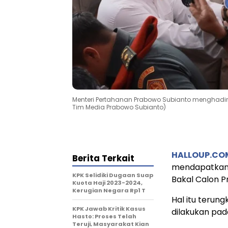
Menteri Pertahanan Prabowo Subianto menghadiri 
Tim Media Prabowo Subianto)
HALLOUP.CO
Berita Terkait
mendapatkan 
KPK Selidiki Dugaan Suap
Bakal Calon P
Kuota Haji 2023-2024,
Kerugian Negara Rp1 T
Hal itu terung
KPK Jawab Kritik Kasus
dilakukan pada
Hasto: Proses Telah
Teruji, Masyarakat Kian