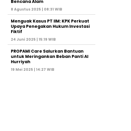
Bencana Alam
8 Agustus 2025 | 08:31 WIB
Menguak Kasus PT IIM: KPK Perkuat
Upaya Penegakan Hukum Investasi
Fiktif
24 Juni 2025 | 15:19 WIB
PROPAMI Care Salurkan Bantuan
untuk Meringankan Beban Panti Al
Hurriyah
19 Mei 2025 | 14:27 WIB