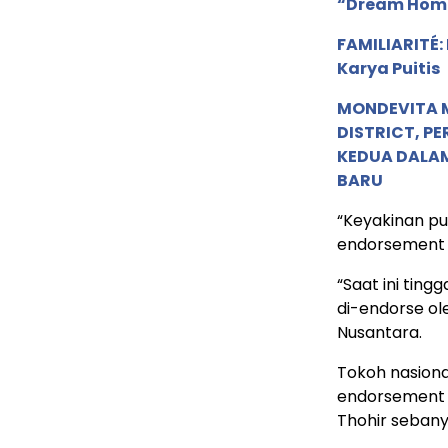
“Dream Hom
FAMILIARITÉ
Karya Puitis
MONDEVITA 
DISTRICT, P
KEDUA DALA
BARU
“Keyakinan p
endorsement j
“Saat ini tin
di-endorse ol
Nusantara.
Tokoh nasion
endorsement P
Thohir sebany