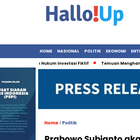
HOME
NASIONAL
POLITIK
EKONOMI
ENT
enegakan Hukum Investasi Fiktif
Temuan Menghancurkan: 
Home
Politik
/
Prabowo Subianto aka