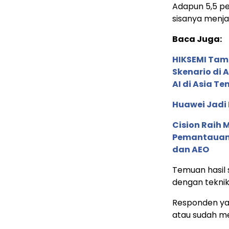
Adapun 5,5 pe
sisanya menja
Baca Juga:
HIKSEMI Tam
Skenario di
AI di Asia T
Huawei Jadi
Cision Raih
Pemantauan d
dan AEO
Temuan hasil 
dengan teknik
Responden yan
atau sudah me