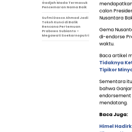
Gadjah Mada Termasuk
mendapatkan 
Pencemaran Nama Baik
calon Presid
Nusantara Bak
Sufmi Dasco Ahmad Jadi
Tokoh Kunci di Balik
Rencana Pertemuan
Gema Nusanta
Prabowo Subianto –
Megawati Soekarnoputri
di-endorse Pr
waktu.
Baca artikel me
Tidaknya Ke
Tipikor Miny
Sementara itu,
bahwa Ganjar
endorsement d
mendatang.
Baca Juga:
Himel Hadirk