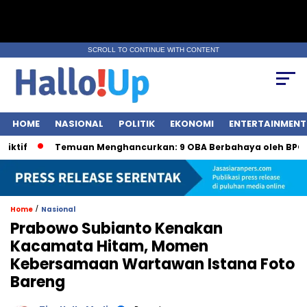
SCROLL TO CONTINUE WITH CONTENT
HOME
NASIONAL
POLITIK
EKONOMI
ENTERTAINMENT
Temuan Menghancurkan: 9 OBA Berbahaya oleh BPOM
/
Home
Nasional
Prabowo Subianto Kenakan
Kacamata Hitam, Momen
Kebersamaan Wartawan Istana Foto
Bareng