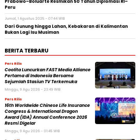
Prabowo–Boluarte Resmikan 50 Tahun Diplomasi RI–
Peru
Jumat, 1 Agustus 2025 - 07:44 WIB
Dari Gunung hingga Lahan, Kebakaran di Kalimantan
Bukan Lagi Isu Musiman
BERITA TERBARU
Pers Rilis
Coolita Luncurkan FAST Media Alliance
Pertama di Indonesia Bersama
Sejumlah Stasiun TV Terkemuka
Minggu, 9 Agu 2026 - 23:49 WIB
Pers Rilis
16th Worldwide Chinese Life Insurance
Congress & International Dragon
Award (IDA) Annual Conference 2026
Resmi Digelar
Minggu, 9 Agu 2026 - 01:45 WIB