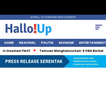
SCROLL TO CONTINUE WITH CONTENT
HOME
NASIONAL
POLITIK
EKONOMI
ENTERTAINMENT
stasi Fiktif
Temuan Menghancurkan: 9 OBA Berbahaya ol