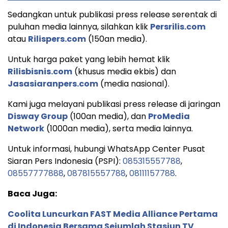
Sedangkan untuk publikasi press release serentak di
puluhan media lainnya, silahkan klik
Persrilis.com
atau
Rilispers.com
(150an media).
Untuk harga paket yang lebih hemat klik
Rilisbisnis.com
(khusus media ekbis) dan
Jasasiaranpers.com
(media nasional).
Kami juga melayani publikasi press release di jaringan
Disway Group
(100an media), dan
ProMedia
Network
(1000an media), serta media lainnya.
Untuk informasi, hubungi WhatsApp Center Pusat
Siaran Pers Indonesia (PSPI):
085315557788
,
08557777888
,
087815557788
,
08111157788
.
Baca Juga:
Coolita Luncurkan FAST Media Alliance Pertama
di Indonesia Bersama Sejumlah Stasiun TV