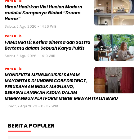
Pers Rilis
Himel Hadirkan Visi Hunian Modern
melalui Kampanye Global “Dream
Home”
Sabtu, 8 Agu 2026 - 14:26 WIB
Pers Rilis
FAMILIARITÉ: Ketika Sinema dan Sastra
Bertemu dalam Sebuah Karya Puitis
Sabtu, 8 Agu 2026 - 14:19 WIB
Pers Rilis
MONDEVITA MENGAKUISISI SAHAM
MAYORITAS DI UNDERSCORE DISTRICT,
PERUSAHAAN INDUK MAGLIANO,
SEBAGAI LANGKAH KEDUA DALAM
MEMBANGUN PLATFORM MEREK MEWAH ITALIA BARU
Jumat, 7 Agu 2026 - 09:32 WIB
BERITA POPULER