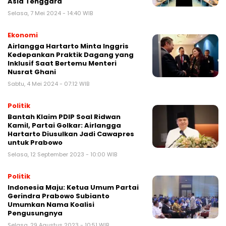
Asia Tenggara
Selasa, 7 Mei 2024 - 14:40 WIB
Ekonomi
Airlangga Hartarto Minta Inggris
Kedepankan Praktik Dagang yang
Inklusif Saat Bertemu Menteri
Nusrat Ghani
Sabtu, 4 Mei 2024 - 07:12 WIB
Politik
Bantah Klaim PDIP Soal Ridwan
Kamil, Partai Golkar: Airlangga
Hartarto Diusulkan Jadi Cawapres
untuk Prabowo
Selasa, 12 September 2023 - 10:00 WIB
Politik
Indonesia Maju: Ketua Umum Partai
Gerindra Prabowo Subianto
Umumkan Nama Koalisi
Pengusungnya
Selasa, 29 Agustus 2023 - 10:51 WIB