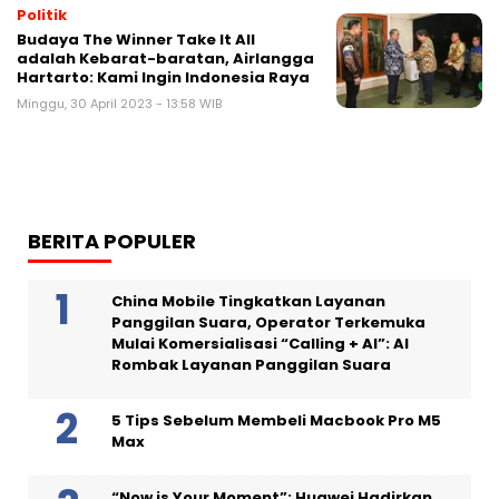
Politik
Budaya The Winner Take It All
adalah Kebarat-baratan, Airlangga
Hartarto: Kami Ingin Indonesia Raya
Minggu, 30 April 2023 - 13:58 WIB
BERITA POPULER
China Mobile Tingkatkan Layanan
Panggilan Suara, Operator Terkemuka
Mulai Komersialisasi “Calling + AI”: AI
Rombak Layanan Panggilan Suara
5 Tips Sebelum Membeli Macbook Pro M5
Max
“Now is Your Moment”: Huawei Hadirkan