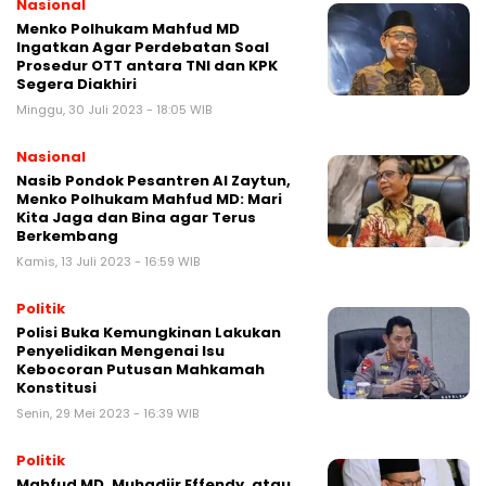
Nasional
Menko Polhukam Mahfud MD
Ingatkan Agar Perdebatan Soal
Prosedur OTT antara TNI dan KPK
Segera Diakhiri
Minggu, 30 Juli 2023 - 18:05 WIB
Nasional
Nasib Pondok Pesantren Al Zaytun,
Menko Polhukam Mahfud MD: Mari
Kita Jaga dan Bina agar Terus
Berkembang
Kamis, 13 Juli 2023 - 16:59 WIB
Politik
Polisi Buka Kemungkinan Lakukan
Penyelidikan Mengenai Isu
Kebocoran Putusan Mahkamah
Konstitusi
Senin, 29 Mei 2023 - 16:39 WIB
Politik
Mahfud MD, Muhadjir Effendy, atau