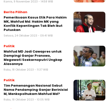
Kamis, 9 November 2023 - 14:58 WIB
Berita Pilihan
Pemeriksaan Kasus Etik Para Hakim
MK, Mahfud Md: Hakim MK yang
Konflik Kepentingan Tak Bleh Ikut
Putuskan
Selasa, 24 Oktober 2023 - 09:41 WIB
Politik
Mahfud MD Jadi Cawapres untuk
Dampingi Ganjar Pranowo,
Megawati Soekarnoputri Ungkap
Alasannya
Rabu, 18 Oktober 2023 - 11:37 WIB
Politik
Tim Pemenangan Nasional Sebut
Nama Pendamping Ganjar Berinisial
M, Menkopolhukam Mahfud Md?
Rabu, 18 Oktober 2023 - 10:05 WIB