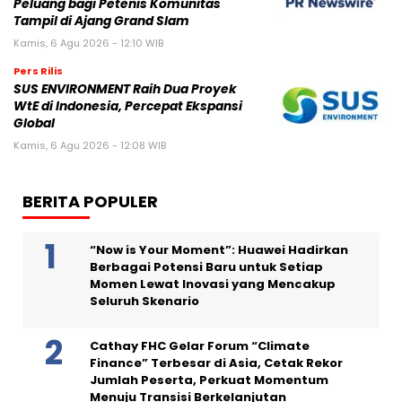
Peluang bagi Petenis Komunitas
Tampil di Ajang Grand Slam
Kamis, 6 Agu 2026 - 12:10 WIB
Pers Rilis
SUS ENVIRONMENT Raih Dua Proyek
WtE di Indonesia, Percepat Ekspansi
Global
Kamis, 6 Agu 2026 - 12:08 WIB
BERITA POPULER
“Now is Your Moment”: Huawei Hadirkan
Berbagai Potensi Baru untuk Setiap
Momen Lewat Inovasi yang Mencakup
Seluruh Skenario
Cathay FHC Gelar Forum “Climate
Finance” Terbesar di Asia, Cetak Rekor
Jumlah Peserta, Perkuat Momentum
Menuju Transisi Berkelanjutan