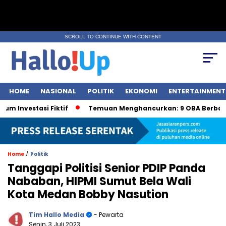
SCROLL TO CONTINUE WITH CONTENT
HOME
NASIONAL
POLITIK
EKONOMI
ENTERTAINMENT
estasi Fiktif
Temuan Menghancurkan: 9 OBA Berbahaya o
/
Home
Politik
Tanggapi Politisi Senior PDIP Panda
Nababan, HIPMI Sumut Bela Wali
Kota Medan Bobby Nasution
Tim Hallo Media
- Pewarta
Senin, 3 Juli 2023