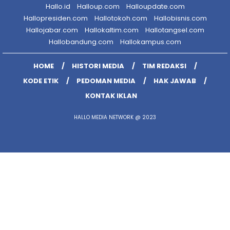
Hallo.id
Halloup.com
Halloupdate.com
Hallopresiden.com
Hallotokoh.com
Hallobisnis.com
Hallojabar.com
Hallokaltim.com
Hallotangsel.com
Hallobandung.com
Hallokampus.com
HOME
HISTORI MEDIA
TIM REDAKSI
KODE ETIK
PEDOMAN MEDIA
HAK JAWAB
KONTAK IKLAN
HALLO MEDIA NETWORK @ 2023