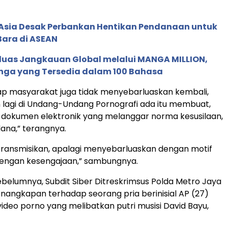
e Asia Desak Perbankan Hentikan Pendanaan untuk
Bara di ASEAN
rluas Jangkauan Global melalui MANGA MILLION,
nga yang Tersedia dalam 100 Bahasa
ap masyarakat juga tidak menyebarluaskan kembali,
 lagi di Undang-Undang Pornografi ada itu membuat,
dokumen elektronik yang melanggar norma kesusilaan,
dana,” terangnya.
ransmisikan, apalagi menyebarluaskan dengan motif
dengan kesengajaan,” sambungnya.
ebelumnya, Subdit Siber Ditreskrimsus Polda Metro Jaya
angkapan terhadap seorang pria berinisial AP (27)
video porno yang melibatkan putri musisi David Bayu,