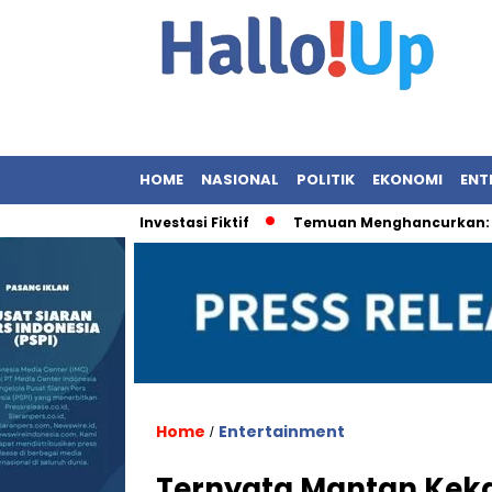
HOME
NASIONAL
POLITIK
EKONOMI
ENT
 Hukum Investasi Fiktif
Temuan Menghancurkan: 9 OBA Be
Home
Entertainment
/
Ternyata Mantan Keka