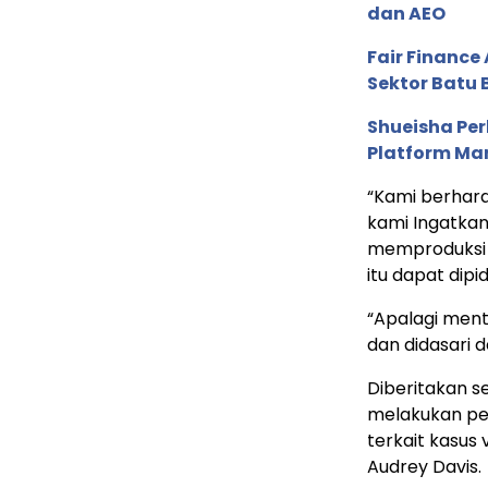
dan AEO
Fair Financ
Sektor Batu 
Shueisha Pe
Platform Ma
“Kami berhar
kami Ingatkan
memproduksi 
itu dapat dipi
“Apalagi ment
dan didasari 
Diberitakan s
melakukan pen
terkait kasus 
Audrey Davis.