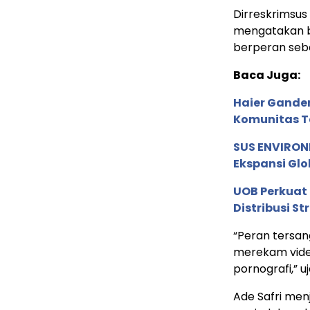
Dirreskrimsus
mengatakan b
berperan seba
Baca Juga:
Haier Ganden
Komunitas T
SUS ENVIRONM
Ekspansi Glo
UOB Perkuat
Distribusi St
“Peran tersa
merekam vide
pornografi,” u
Ade Safri men