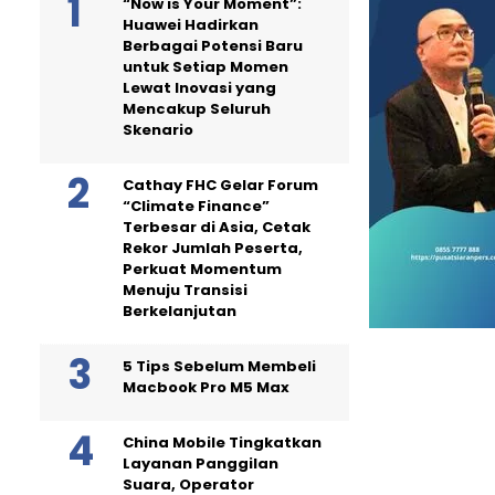
“Now is Your Moment”:
Huawei Hadirkan
Berbagai Potensi Baru
untuk Setiap Momen
Lewat Inovasi yang
Mencakup Seluruh
Skenario
Cathay FHC Gelar Forum
“Climate Finance”
Terbesar di Asia, Cetak
Rekor Jumlah Peserta,
Perkuat Momentum
Menuju Transisi
Berkelanjutan
5 Tips Sebelum Membeli
Macbook Pro M5 Max
China Mobile Tingkatkan
Layanan Panggilan
Suara, Operator