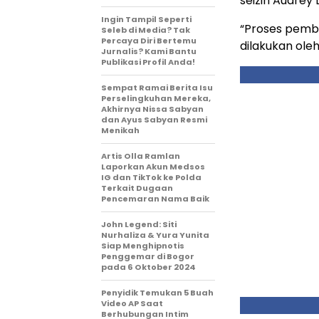
seizin Audrey 
Ingin Tampil Seperti
“Proses pembu
Seleb di Media? Tak
Percaya Diri Bertemu
dilakukan ole
Jurnalis? Kami Bantu
Publikasi Profil Anda!
Sempat Ramai Berita Isu
Perselingkuhan Mereka,
Akhirnya Nissa Sabyan
dan Ayus Sabyan Resmi
Menikah
Artis Olla Ramlan
Laporkan Akun Medsos
IG dan TikTok ke Polda
Terkait Dugaan
Pencemaran Nama Baik
John Legend: Siti
Nurhaliza & Yura Yunita
Siap Menghipnotis
Penggemar di Bogor
pada 6 Oktober 2024
Penyidik Temukan 5 Buah
Video AP Saat
Berhubungan Intim