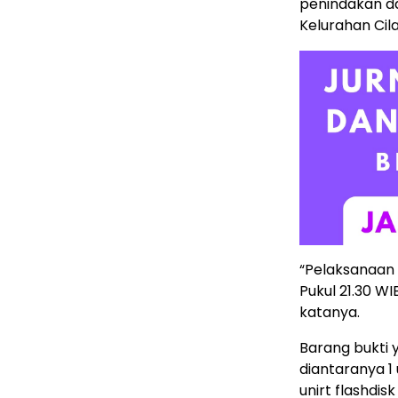
penindakan da
Kelurahan Cil
“Pelaksanaan
Pukul 21.30 WI
katanya.
Barang bukti 
diantaranya 1 
unirt flashdis