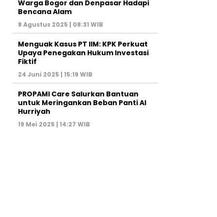
Warga Bogor dan Denpasar Hadapi
Bencana Alam
8 Agustus 2025 | 08:31 WIB
Menguak Kasus PT IIM: KPK Perkuat
Upaya Penegakan Hukum Investasi
Fiktif
24 Juni 2025 | 15:19 WIB
PROPAMI Care Salurkan Bantuan
untuk Meringankan Beban Panti Al
Hurriyah
19 Mei 2025 | 14:27 WIB