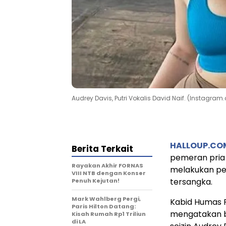
Audrey Davis, Putri Vokalis David Naif. (Instagr
HALLOUP.CO
Berita Terkait
pemeran pria 
Rayakan Akhir FORNAS
melakukan pe
VIII NTB dengan Konser
tersangka.
Penuh Kejutan!
Mark Wahlberg Pergi,
Kabid Humas 
Paris Hilton Datang:
mengatakan b
Kisah Rumah Rp1 Triliun
di LA