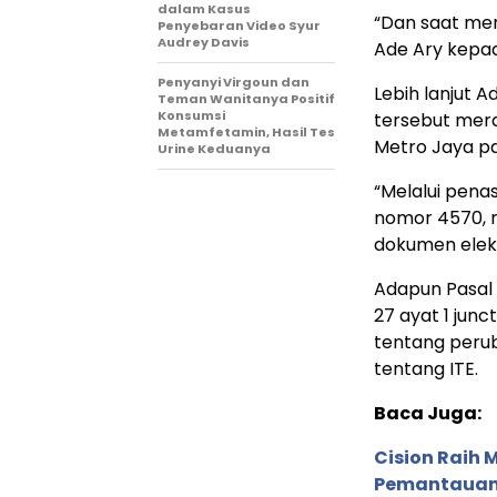
dalam Kasus
“Dan saat mere
Penyebaran Video Syur
Audrey Davis
Ade Ary kepad
Penyanyi Virgoun dan
Lebih lanjut
Teman Wanitanya Positif
Konsumsi
tersebut mera
Metamfetamin, Hasil Tes
Metro Jaya pa
Urine Keduanya
“Melalui pena
nomor 4570, m
dokumen elekt
Adapun Pasal 
27 ayat 1 jun
tentang peru
tentang ITE.
Baca Juga:
Cision Raih
Pemantauan d