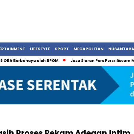
ERTAINMENT
LIFESTYLE
SPORT
MEGAPOLITAN
NUSANTAR
rbahaya oleh BPOM
Jasa Siaran Pers Persriliscom Melayani P
sih Proses Rekam Adegan Intim