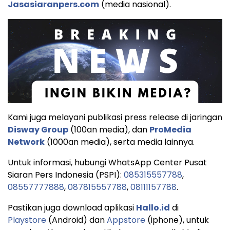
Jasasiaranpers.com
(media nasional).
Kami juga melayani publikasi press release di jaringan
Disway Group
(100an media), dan
ProMedia
Network
(1000an media), serta media lainnya.
Untuk informasi, hubungi WhatsApp Center Pusat
Siaran Pers Indonesia (PSPI):
085315557788
,
08557777888
,
087815557788
,
08111157788
.
Pastikan juga download aplikasi
Hallo.id
di
Playstore
(Android) dan
Appstore
(iphone), untuk