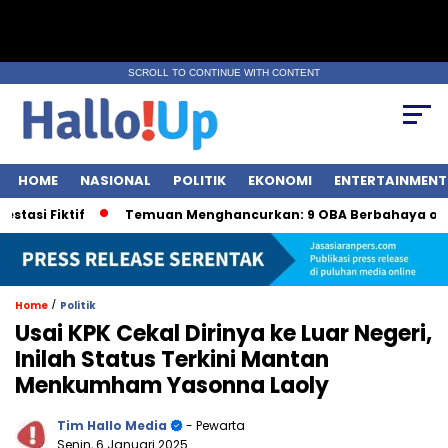
SCROLL TO CONTINUE WITH CONTENT
HOME
NASIONAL
POLITIK
EKONOMI
ENTERTAINMENT
iktif
Temuan Menghancurkan: 9 OBA Berbahaya oleh BPO
/
Home
Politik
Usai KPK Cekal Dirinya ke Luar Negeri,
Inilah Status Terkini Mantan
Menkumham Yasonna Laoly
Tim Hallo Media
- Pewarta
Senin, 6 Januari 2025