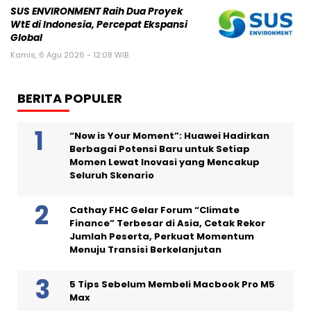
SUS ENVIRONMENT Raih Dua Proyek
WtE di Indonesia, Percepat Ekspansi
Global
Kamis, 6 Agu 2026 - 12:08 WIB
BERITA POPULER
“Now is Your Moment”: Huawei Hadirkan
Berbagai Potensi Baru untuk Setiap
Momen Lewat Inovasi yang Mencakup
Seluruh Skenario
Cathay FHC Gelar Forum “Climate
Finance” Terbesar di Asia, Cetak Rekor
Jumlah Peserta, Perkuat Momentum
Menuju Transisi Berkelanjutan
5 Tips Sebelum Membeli Macbook Pro M5
Max