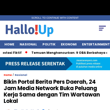
SCROLL TO CONTINUE WITH CONTENT
HOME
NASIONAL
POLITIK
EKONOMI
ENTERTAINMENT
iktif
Temuan Menghancurkan: 9 OBA Berbahaya oleh BPO
/
Home
Nasional
Bikin Portal Berita Pers Daerah, 24
Jam Media Network Buka Peluang
Kerja Sama dengan Tim Wartawan
Lokal