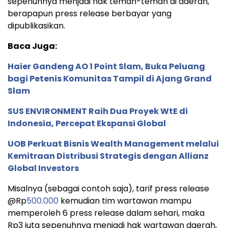
sepenuhnya menjadi hak teman-teman di daerah,
berapapun press release berbayar yang
dipublikasikan.
Baca Juga:
Haier Gandeng AO 1 Point Slam, Buka Peluang
bagi Petenis Komunitas Tampil di Ajang Grand
Slam
SUS ENVIRONMENT Raih Dua Proyek WtE di
Indonesia, Percepat Ekspansi Global
UOB Perkuat Bisnis Wealth Management melalui
Kemitraan Distribusi Strategis dengan Allianz
Global Investors
Misalnya (sebagai contoh saja), tarif press release
@Rp
500.000
kemudian tim wartawan mampu
memperoleh 6 press release dalam sehari, maka
Rp3 juta sepenuhnya menjadi hak wartawan daerah,