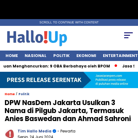
SCROLL TO CONTINUE WITH CONTENT
HOME
NASIONAL
POLITIK
EKONOMI
ENTERTAINMENT
enghancurkan: 9 OBA Berbahaya oleh BPOM
Jasa Siaran Pe
/
Home
Politik
DPW NasDem Jakarta Usulkan 3
Nama di Pilgub Jakarta, Termasuk
Anies Baswedan dan Ahmad Sahroni
Tim Hallo Media
- Pewarta
Senin, 24 Juni 2024