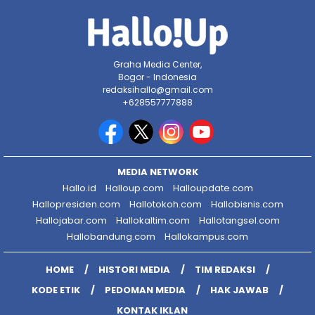
Graha Media Center,
Bogor - Indonesia
redaksihallo@gmail.com
+628557777888
MEDIA NETWORK
Hallo.id
Halloup.com
Halloupdate.com
Hallopresiden.com
Hallotokoh.com
Hallobisnis.com
Hallojabar.com
Hallokaltim.com
Hallotangsel.com
Hallobandung.com
Hallokampus.com
HOME
HISTORI MEDIA
TIM REDAKSI
KODE ETIK
PEDOMAN MEDIA
HAK JAWAB
KONTAK IKLAN