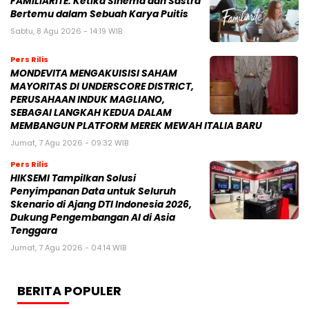
FAMILIARITÉ: Ketika Sinema dan Sastra
Bertemu dalam Sebuah Karya Puitis
Sabtu, 8 Agu 2026 - 14:19 WIB
Pers Rilis
MONDEVITA MENGAKUISISI SAHAM
MAYORITAS DI UNDERSCORE DISTRICT,
PERUSAHAAN INDUK MAGLIANO,
SEBAGAI LANGKAH KEDUA DALAM
MEMBANGUN PLATFORM MEREK MEWAH ITALIA BARU
Jumat, 7 Agu 2026 - 09:32 WIB
Pers Rilis
HIKSEMI Tampilkan Solusi
Penyimpanan Data untuk Seluruh
Skenario di Ajang DTI Indonesia 2026,
Dukung Pengembangan AI di Asia
Tenggara
Jumat, 7 Agu 2026 - 04:14 WIB
BERITA POPULER