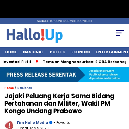
SCROLL TO CONTINUE WITH CONTENT
HOME
NASIONAL
POLITIK
EKONOMI
ENTERTAINMENT
si Fiktif
Temuan Menghancurkan: 9 OBA Berbahaya oleh 
/
Home
Nasional
Jajaki Peluang Kerja Sama Bidang
Pertahanan dan Militer, Wakil PM
Kongo Undang Prabowo
Tim Hallo Media
- Pewarta
Jumat, 12 Mei 2023