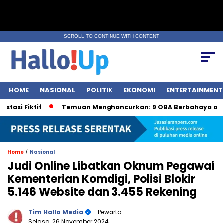
SCROLL TO CONTINUE WITH CONTENT
HOME
NASIONAL
POLITIK
EKONOMI
ENTERTAINMENT
iktif
Temuan Menghancurkan: 9 OBA Berbahaya oleh BPO
/
Home
Nasional
Judi Online Libatkan Oknum Pegawai
Kementerian Komdigi, Polisi Blokir
5.146 Website dan 3.455 Rekening
Tim Hallo Media
- Pewarta
Selasa, 26 November 2024