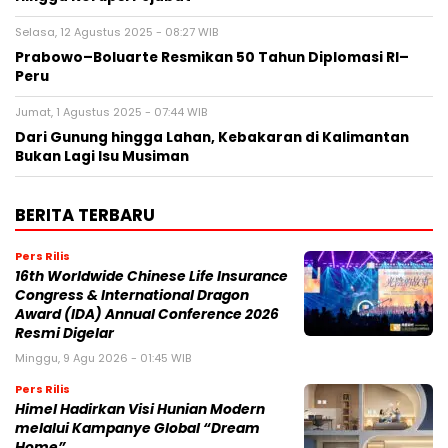
Selasa, 12 Agustus 2025 - 08:27 WIB
Prabowo–Boluarte Resmikan 50 Tahun Diplomasi RI–
Peru
Jumat, 1 Agustus 2025 - 07:44 WIB
Dari Gunung hingga Lahan, Kebakaran di Kalimantan
Bukan Lagi Isu Musiman
BERITA TERBARU
Pers Rilis
16th Worldwide Chinese Life Insurance
Congress & International Dragon
Award (IDA) Annual Conference 2026
Resmi Digelar
Minggu, 9 Agu 2026 - 01:45 WIB
Pers Rilis
Himel Hadirkan Visi Hunian Modern
melalui Kampanye Global “Dream
Home”