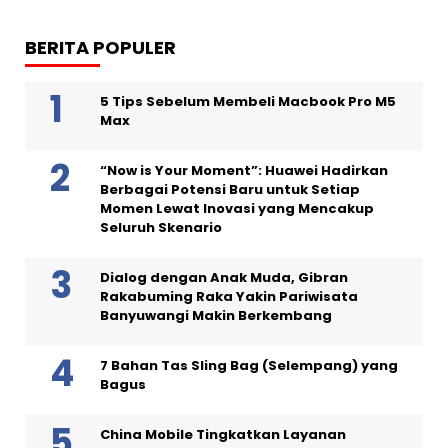
BERITA POPULER
5 Tips Sebelum Membeli Macbook Pro M5
Max
“Now is Your Moment”: Huawei Hadirkan
Berbagai Potensi Baru untuk Setiap
Momen Lewat Inovasi yang Mencakup
Seluruh Skenario
Dialog dengan Anak Muda, Gibran
Rakabuming Raka Yakin Pariwisata
Banyuwangi Makin Berkembang
7 Bahan Tas Sling Bag (Selempang) yang
Bagus
China Mobile Tingkatkan Layanan