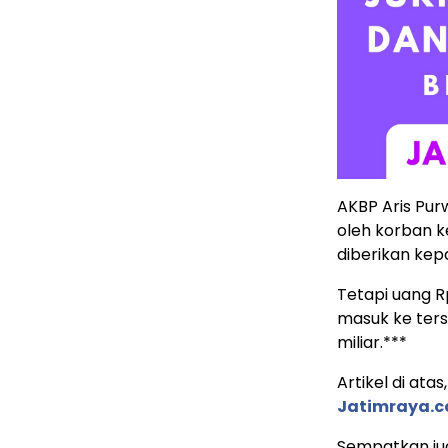
AKBP Aris Pur
oleh korban 
diberikan kep
Tetapi uang R
masuk ke ters
miliar.***
Artikel di ata
Jatimraya.
Sempatkan ju