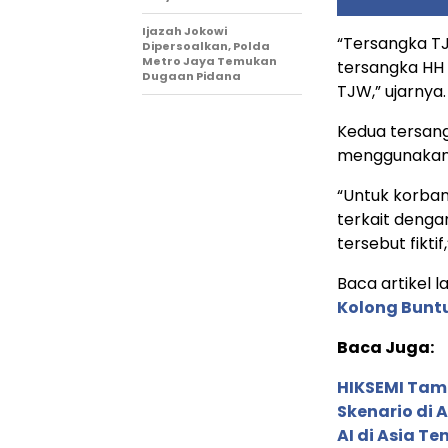
Ijazah Jokowi
“Tersangka T
Dipersoalkan, Polda
Metro Jaya Temukan
tersangka HH 
Dugaan Pidana
TJW,” ujarnya
Kedua tersang
menggunakan k
“Untuk korba
terkait denga
tersebut fiktif
Baca artikel lai
Kolong Buntu
Baca Juga:
HIKSEMI Tam
Skenario di
AI di Asia T