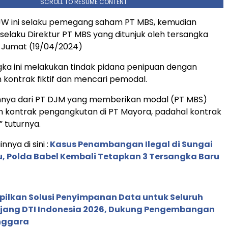
SCROLL TO RESUME CONTENT
JW ini selaku pemegang saham PT MBS, kemudian
selaku Direktur PT MBS yang ditunjuk oleh tersangka
. Jumat (19/04/2024)
ka ini melakukan tindak pidana penipuan dengan
ontrak fiktif dan mencari pemodal.
nnya dari PT DJM yang memberikan modal (PT MBS)
n kontrak pengangkutan di PT Mayora, padahal kontrak
,” tuturnya.
nnya di sini :
Kasus Penambangan Ilegal di Sungai
, Polda Babel Kembali Tetapkan 3 Tersangka Baru
pilkan Solusi Penyimpanan Data untuk Seluruh
 Ajang DTI Indonesia 2026, Dukung Pengembangan
enggara