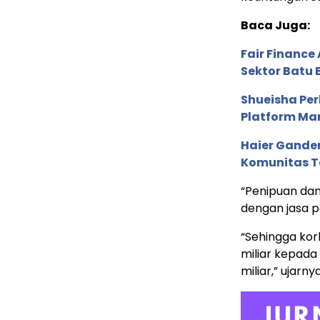
Baca Juga:
Fair Financ
Sektor Batu 
Shueisha Pe
Platform Ma
Haier Ganden
Komunitas T
“Penipuan dan
dengan jasa p
“Sehingga ko
miliar kepad
miliar,” ujarnya