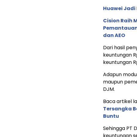
Huawei Jadi
Cision Raih
Pemantauan d
dan AEO
Dari hasil pe
keuntungan R
keuntungan Rp
Adapun modus 
maupun pemeg
DJM.
Baca artikel la
Tersangka B
Buntu
Sehingga PT D
keuntungan se