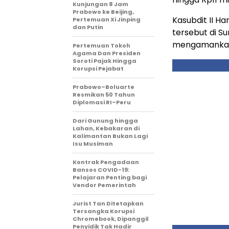
Kunjungan 8 Jam
Prabowo ke Beijing,
Kasubdit II H
Pertemuan Xi Jinping
dan Putin
tersebut di S
mengamankan 
Pertemuan Tokoh
Agama Dan Presiden
Soroti Pajak Hingga
Korupsi Pejabat
Prabowo–Boluarte
Resmikan 50 Tahun
Diplomasi RI–Peru
Dari Gunung hingga
Lahan, Kebakaran di
Kalimantan Bukan Lagi
Isu Musiman
Kontrak Pengadaan
Bansos COVID-19:
Pelajaran Penting bagi
Vendor Pemerintah
Jurist Tan Ditetapkan
Tersangka Korupsi
Chromebook, Dipanggil
Penyidik Tak Hadir