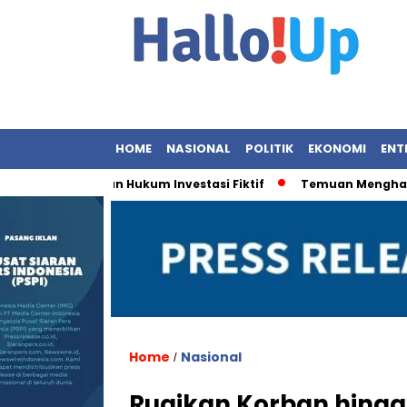
HOME
NASIONAL
POLITIK
EKONOMI
ENT
 Penegakan Hukum Investasi Fiktif
Temuan Menghancurkan:
Home
Nasional
/
Rugikan Korban hingg