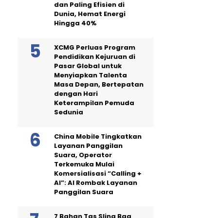
dan Paling Efisien di
Dunia, Hemat Energi
Hingga 40%
XCMG Perluas Program
Pendidikan Kejuruan di
Pasar Global untuk
Menyiapkan Talenta
Masa Depan, Bertepatan
dengan Hari
Keterampilan Pemuda
Sedunia
China Mobile Tingkatkan
Layanan Panggilan
Suara, Operator
Terkemuka Mulai
Komersialisasi “Calling +
AI”: AI Rombak Layanan
Panggilan Suara
7 Bahan Tas Sling Bag