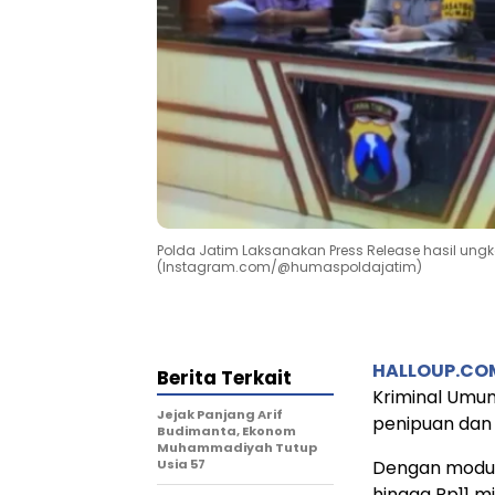
Polda Jatim Laksanakan Press Release hasil un
(Instagram.com/@humaspoldajatim)
HALLOUP.C
Berita Terkait
Kriminal Umu
Jejak Panjang Arif
penipuan dan
Budimanta, Ekonom
Muhammadiyah Tutup
Usia 57
Dengan modus
hingga Rp11 mil