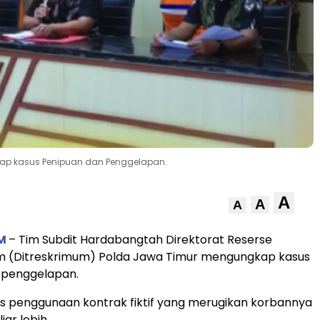
gkap kasus Penipuan dan Penggelapan.
A
A
A
OM
– Tim Subdit Hardabangtah Direktorat Reserse
m (Ditreskrimum) Polda Jawa Timur mengungkap kasus
 penggelapan.
 penggunaan kontrak fiktif yang merugikan korbannya
iar lebih.